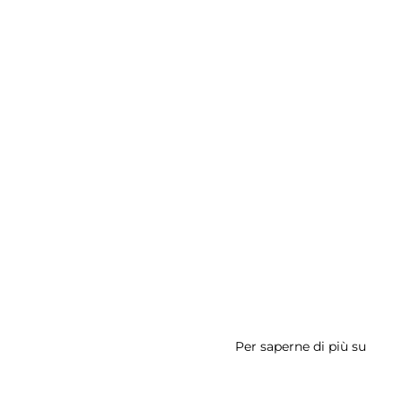
della
Cona
Per saperne di più su
Galler
Stree
Art