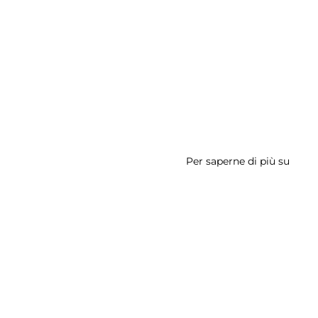
Per saperne di più su
Ninfe
Berga