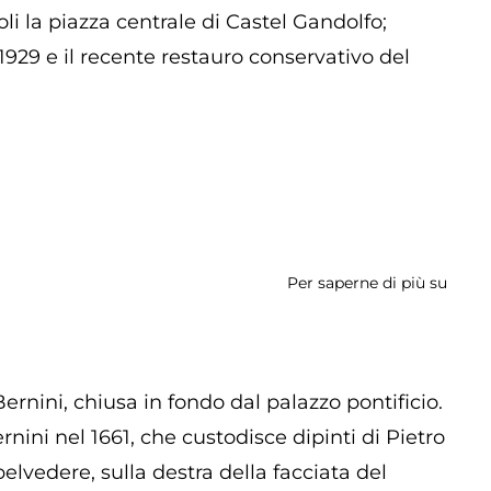
li la piazza centrale di Castel Gandolfo;
929 e il recente restauro conservativo del
Per saperne di più su
Font
del
Berni
ernini, chiusa in fondo dal palazzo pontificio.
ini nel 1661, che custodisce dipinti di Pietro
elvedere, sulla destra della facciata del