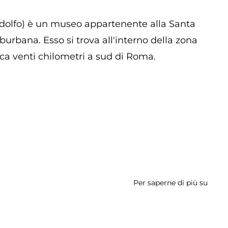
andolfo) è un museo appartenente alla Santa
urbana. Esso si trova all'interno della zona
circa venti chilometri a sud di Roma.
Per saperne di più su
Palaz
Apost
e
Ponti