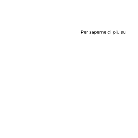
Per saperne di più su
Ninfe
Doric