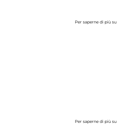
Per saperne di più su
Buca
delle
Lette
Per saperne di più su
Mado